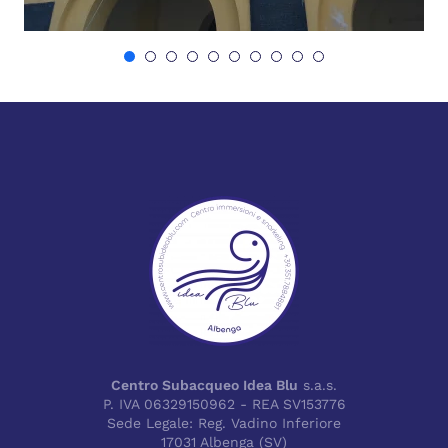
Centro Subacqueo Idea Blu
s.a.s.
P. IVA 06329150962 - REA SV153776
Sede Legale: Reg. Vadino Inferiore
17031 Albenga (SV)